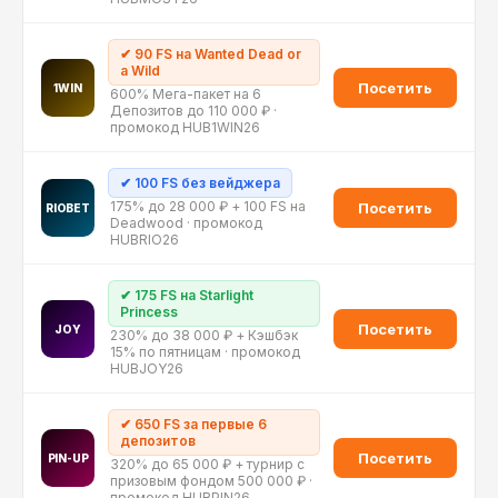
✔ 90 FS на Wanted Dead or
a Wild
Посетить
1WIN
600% Мега-пакет на 6
Депозитов до 110 000 ₽ ·
промокод HUB1WIN26
✔ 100 FS без вейджера
175% до 28 000 ₽ + 100 FS на
Посетить
RIOBET
Deadwood · промокод
HUBRIO26
✔ 175 FS на Starlight
Princess
Посетить
JOY
230% до 38 000 ₽ + Кэшбэк
15% по пятницам · промокод
HUBJOY26
✔ 650 FS за первые 6
депозитов
Посетить
PIN-UP
320% до 65 000 ₽ + турнир с
призовым фондом 500 000 ₽ ·
промокод HUBPIN26