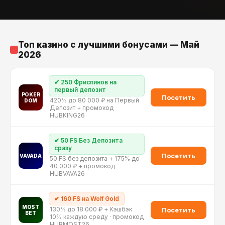
Топ казино с лучшими бонусами — Май
2026
✔ 250 Фриспинов на
первый депозит
POKER
Посетить
420% до 80 000 ₽ на Первый
DOM
Депозит + промокод
HUBKING26
✔ 50 FS Без Депозита
сразу
Посетить
VAVADA
50 FS без депозита + 175% до
40 000 ₽ + промокод
HUBVAVA26
✔ 160 FS на Wolf Gold
MOST
130% до 18 000 ₽ + Кэшбэк
Посетить
BET
10% каждую среду · промокод
HUBMOST26