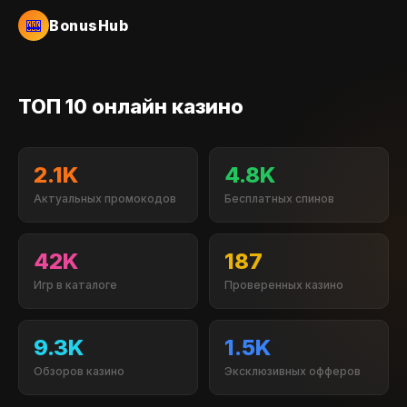
🎰
BonusHub
ТОП 10 онлайн казино
2.1K
4.8K
Актуальных промокодов
Бесплатных спинов
42K
187
Игр в каталоге
Проверенных казино
9.3K
1.5K
Обзоров казино
Эксклюзивных офферов