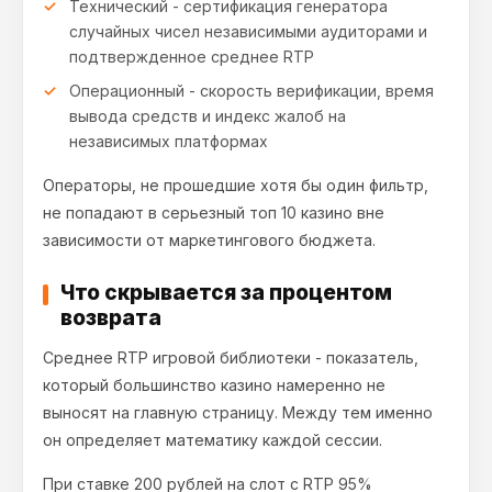
Технический - сертификация генератора
случайных чисел независимыми аудиторами и
подтвержденное среднее RTP
Операционный - скорость верификации, время
вывода средств и индекс жалоб на
независимых платформах
Операторы, не прошедшие хотя бы один фильтр,
не попадают в серьезный топ 10 казино вне
зависимости от маркетингового бюджета.
Что скрывается за процентом
возврата
Среднее RTP игровой библиотеки - показатель,
который большинство казино намеренно не
выносят на главную страницу. Между тем именно
он определяет математику каждой сессии.
При ставке 200 рублей на слот с RTP 95%