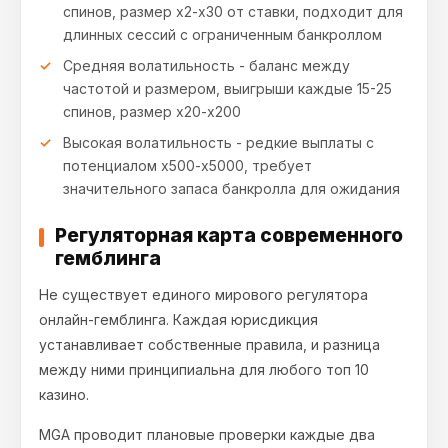
спинов, размер x2-x30 от ставки, подходит для
длинных сессий с ограниченным банкроллом
Средняя волатильность - баланс между
частотой и размером, выигрыши каждые 15-25
спинов, размер x20-x200
Высокая волатильность - редкие выплаты с
потенциалом x500-x5000, требует
значительного запаса банкролла для ожидания
Регуляторная карта современного
гемблинга
Не существует единого мирового регулятора
онлайн-гемблинга. Каждая юрисдикция
устанавливает собственные правила, и разница
между ними принципиальна для любого топ 10
казино.
MGA проводит плановые проверки каждые два