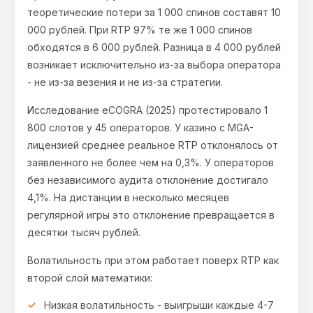
теоретические потери за 1 000 спинов составят 10
000 рублей. При RTP 97% те же 1 000 спинов
обходятся в 6 000 рублей. Разница в 4 000 рублей
возникает исключительно из-за выбора оператора
- не из-за везения и не из-за стратегии.
Исследование eCOGRA (2025) протестировало 1
800 слотов у 45 операторов. У казино с MGA-
лицензией среднее реальное RTP отклонялось от
заявленного не более чем на 0,3%. У операторов
без независимого аудита отклонение достигало
4,1%. На дистанции в несколько месяцев
регулярной игры это отклонение превращается в
десятки тысяч рублей.
Волатильность при этом работает поверх RTP как
второй слой математики:
Низкая волатильность - выигрыши каждые 4-7