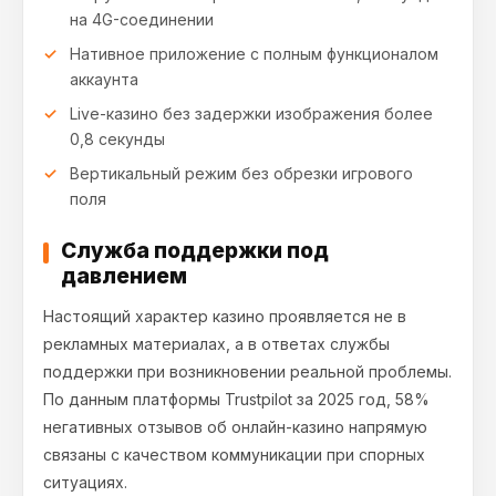
на 4G-соединении
Нативное приложение с полным функционалом
аккаунта
Live-казино без задержки изображения более
0,8 секунды
Вертикальный режим без обрезки игрового
поля
Служба поддержки под
давлением
Настоящий характер казино проявляется не в
рекламных материалах, а в ответах службы
поддержки при возникновении реальной проблемы.
По данным платформы Trustpilot за 2025 год, 58%
негативных отзывов об онлайн-казино напрямую
связаны с качеством коммуникации при спорных
ситуациях.