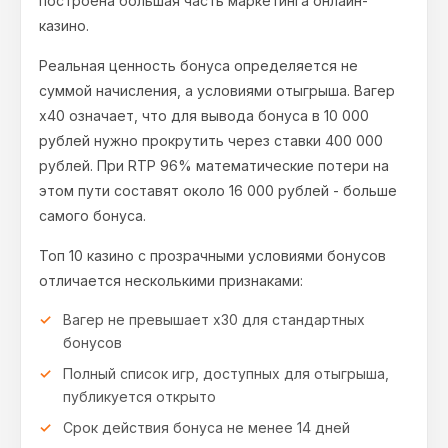
построена большая часть маркетинга онлайн-
казино.
Реальная ценность бонуса определяется не
суммой начисления, а условиями отыгрыша. Вагер
x40 означает, что для вывода бонуса в 10 000
рублей нужно прокрутить через ставки 400 000
рублей. При RTP 96% математические потери на
этом пути составят около 16 000 рублей - больше
самого бонуса.
Топ 10 казино с прозрачными условиями бонусов
отличается несколькими признаками:
Вагер не превышает x30 для стандартных
бонусов
Полный список игр, доступных для отыгрыша,
публикуется открыто
Срок действия бонуса не менее 14 дней